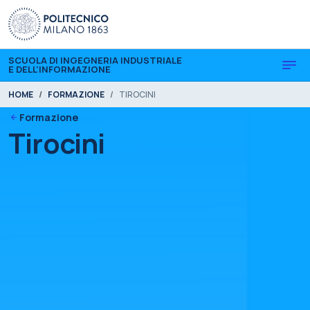
Skip to main content
Skip to page footer
SCUOLA DI INGEGNERIA INDUSTRIALE
E DELL'INFORMAZIONE
You are here:
HOME
FORMAZIONE
TIROCINI
Formazione
Tirocini