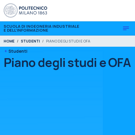
Skip to main content
Skip to page footer
SCUOLA DI INGEGNERIA INDUSTRIALE
E DELL'INFORMAZIONE
You are here:
HOME
STUDENTI
PIANO DEGLI STUDI E OFA
Studenti
Piano degli studi e OFA