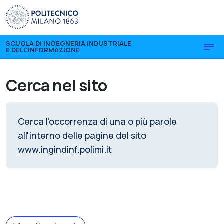
Skip to main content
Skip to page footer
SCUOLA DI INGEGNERIA INDUSTRIALE
E DELL'INFORMAZIONE
Cerca nel sito
Cerca l'occorrenza di una o più parole
all'interno delle pagine del sito
www.ingindinf.polimi.it