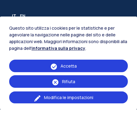
IT
EN
Questo sito utilizza i cookies per le statistiche e per
Le sedi della scuola
agevolare la navigazione nelle pagine del sito e delle
Milano Leonardo
applicazioni web. Maggiori informazioni sono disponibili alla
pagina dell'
informativa sulla privacy
.
Milano Bovisa
Accetta
Cremona
Lecco
Rifiuta
Piacenza
Modifica le impostazioni
Naviga il sito
Risorse